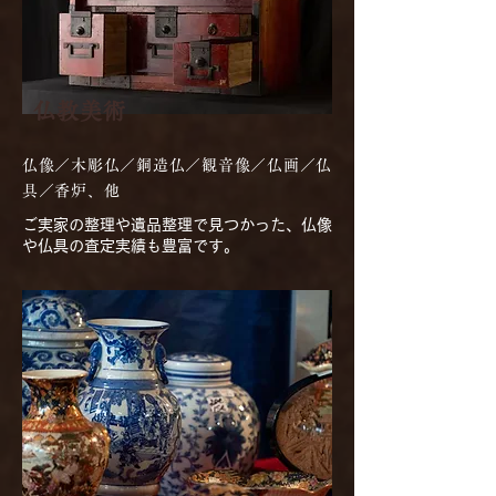
仏教美術
仏像／木彫仏／銅造仏／観音像／仏画／仏
具／香炉、他
ご実家の整理や遺品整理で見つかった、仏像
や仏具の査定実績も豊富です。