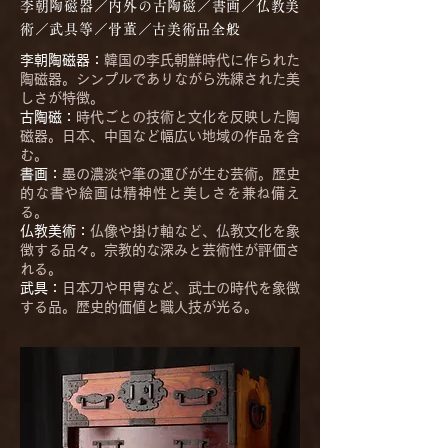
李朝陶磁器／内外の古陶磁／書画／仏教美
術／武具等／骨董／古美術品全般
李朝陶磁器：
韓国の李氏朝鮮時代に作られた
陶磁器。シンプルでありながら洗練された美
しさが特徴。
古陶磁：
時代ごとの技術と文化を反映した陶
磁器。日本、中国など幅広い地域の作品を含
む。
書画：
墨の濃淡や筆の運びが生む芸術。歴史
的な書や絵画は精神性と美しさを兼ね備え
る。
仏教美術：
仏像や掛け軸など、仏教文化を象
徴する品々。宗教的な深みと芸術性が評価さ
れる。
武具：
日本刀や甲冑など、武士の時代を象徴
する品。歴史的価値と職人技が光る。