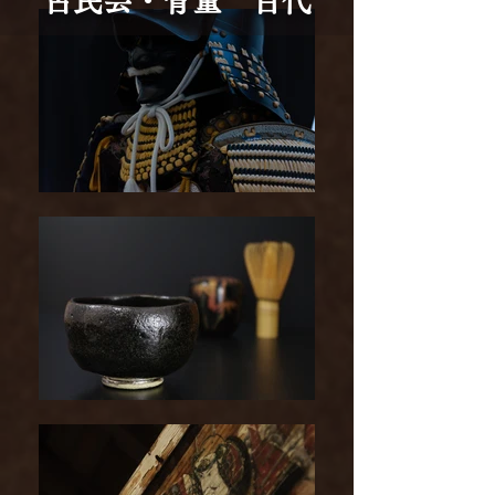
​古民芸・骨董 百代