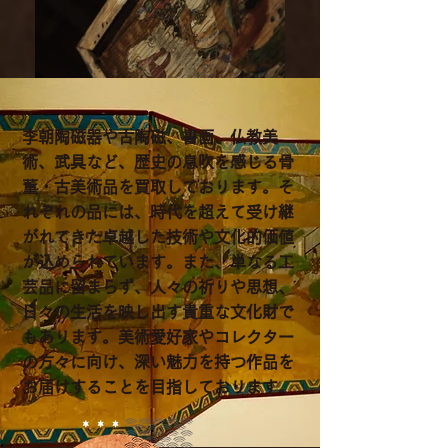
李朝陶磁器や古陶磁、書画、仏教美
術、武具など、歴史の息吹を感じる骨
董・古美術品を買取しております。そ
れぞれの品には、時代を超えて受け継
がれてきた卓越した技術や文化的価値
が込められています。また、単なる工
芸品に留まらず、人々の祈りや思想、
日々の生活を映し出す貴重な文化財で
もあります。美術愛好家やコレクター
の方々に向け、深い魅力を持つ作品を
お届けすることを目指しております。