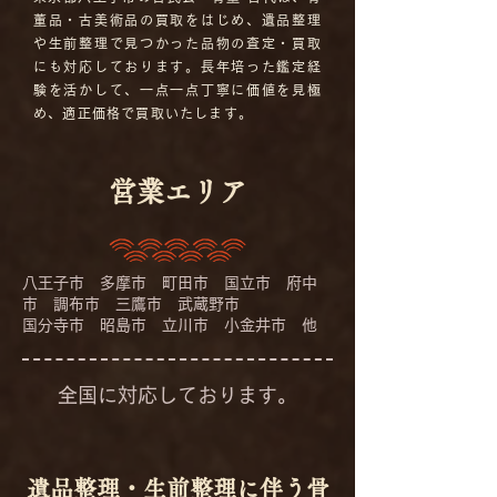
董品・古美術品の買取をはじめ、遺品整理
や生前整理で見つかった品物の査定・買取
にも対応しております。長年培った鑑定経
験を活かして、一点一点丁寧に価値を見極
め、適正価格で買取いたします。
​営業エリア
八王子市 多摩市 町田市 国立市 府中
市 調布市 三鷹市 武蔵野市
国分寺市 昭島市 立川市 小金井市 他
全国に対応しております。
遺品整理・生前整理に伴う骨