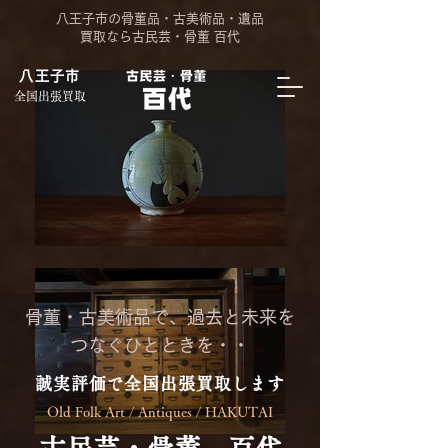
八王子市の骨董品・古美術品・遺品
買取なら古民芸・骨董 百代
八王子市
全国出張買取
骨董・古美術品で、過去と未来を
つなぐひとときを・・
誠実評価で全国出張買取します
Old Folk Art / Antiques / HAKUTAI