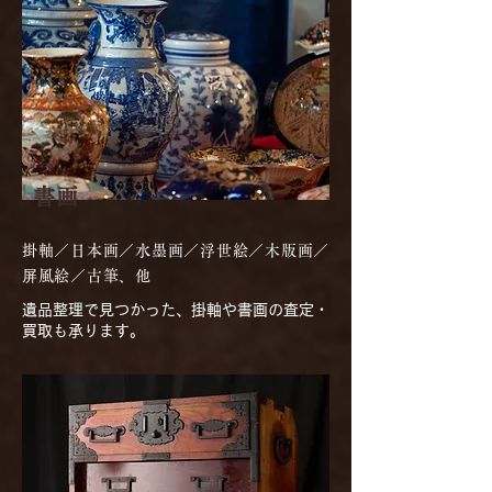
書画
掛軸／日本画／水墨画／浮世絵／木版画／
屏風絵／古筆、他
遺品整理で見つかった、掛軸や書画の査定・
買取も承ります。