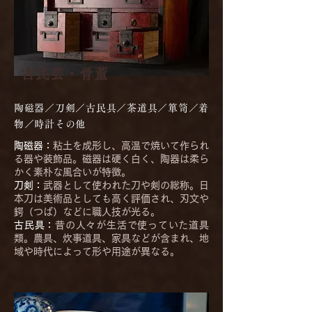
古民芸・骨董
陶磁器／刀剣／古民具／茶道具／箪笥／着
物／時計その他
陶磁器：
粘土を成形し、高温で焼いて作られ
る器や装飾品。磁器は硬く白く、陶器は柔ら
かく素朴な風合いが特徴。
刀剣：
武器として使われた刀や剣の総称。日
本刀は美術品としても高く評価され、刃文や
鍔（つば）などに職人技が光る。
古民具：
昔の人々が生活で使っていた道具
類。農具、炊事道具、家具などが含まれ、地
域や時代によって形や用途が異なる。