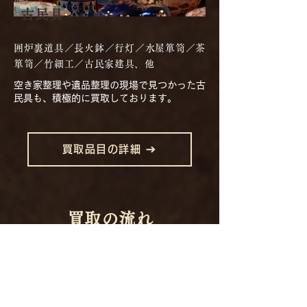
古民具
囲炉裏道具／長火鉢／行灯／水屋箪笥／茶
箪笥／竹細工／古民家建具、他
空き家整理や遺品整理の現場で見つかった古
民具も、積極的に買取しております。
買取品目の詳細
買取の流れ